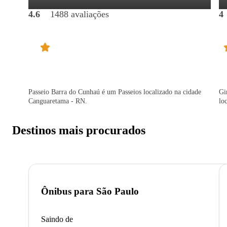
4.6
1488 avaliações
4
Passeio Barra do Cunhaú é um Passeios localizado na cidade
Gi
Canguaretama - RN.
lo
Destinos mais procurados
Ônibus para
São Paulo
Saindo de