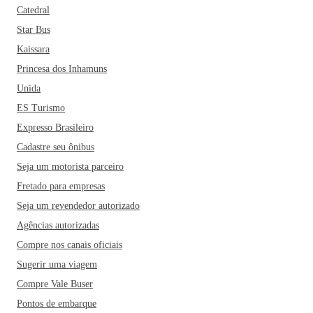
Catedral
Star Bus
Kaissara
Princesa dos Inhamuns
Unida
ES Turismo
Expresso Brasileiro
Cadastre seu ônibus
Seja um motorista parceiro
Fretado para empresas
Seja um revendedor autorizado
Agências autorizadas
Compre nos canais oficiais
Sugerir uma viagem
Compre Vale Buser
Pontos de embarque