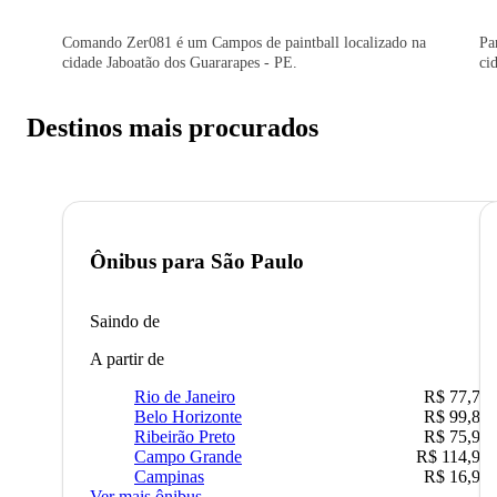
Comando Zer081 é um Campos de paintball localizado na
Pa
cidade Jaboatão dos Guararapes - PE.
ci
Destinos mais procurados
Ônibus para
São Paulo
Saindo de
A partir de
Rio de Janeiro
R$ 77,70
Belo Horizonte
R$ 99,89
Ribeirão Preto
R$ 75,90
Campo Grande
R$ 114,90
Campinas
R$ 16,90
Ver mais ônibus