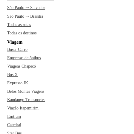
São Paulo ➝ Salvador
São Paulo ➝ Brasília
Todas as rotas
Todas os destinos
Viagem
Buser Carro
Empresas de ônibus
Viagens Chapecó
Bus X
Expresso JK
Belos Montes Viagens
Kandango Transportes
Viação Itapemirim
Emtram
Catedral
Star Bus