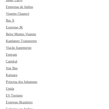
Buser Carro
Empresas de ônibus
Viagens Chapecó
Bus X
Expresso JK
Belos Montes Viagens
Kandango Transportes
Viação Itapemirim
Emtram
Catedral
Star Bus
Kaissara
Princesa dos Inhamuns
Unida
ES Turismo
Expresso Brasileiro