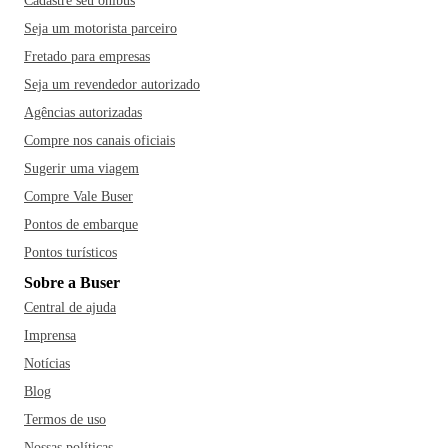
Cadastre seu ônibus
Seja um motorista parceiro
Fretado para empresas
Seja um revendedor autorizado
Agências autorizadas
Compre nos canais oficiais
Sugerir uma viagem
Compre Vale Buser
Pontos de embarque
Pontos turísticos
Sobre a Buser
Central de ajuda
Imprensa
Notícias
Blog
Termos de uso
Nossas políticas