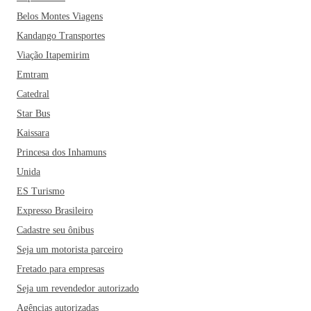
Belos Montes Viagens
Kandango Transportes
Viação Itapemirim
Emtram
Catedral
Star Bus
Kaissara
Princesa dos Inhamuns
Unida
ES Turismo
Expresso Brasileiro
Cadastre seu ônibus
Seja um motorista parceiro
Fretado para empresas
Seja um revendedor autorizado
Agências autorizadas