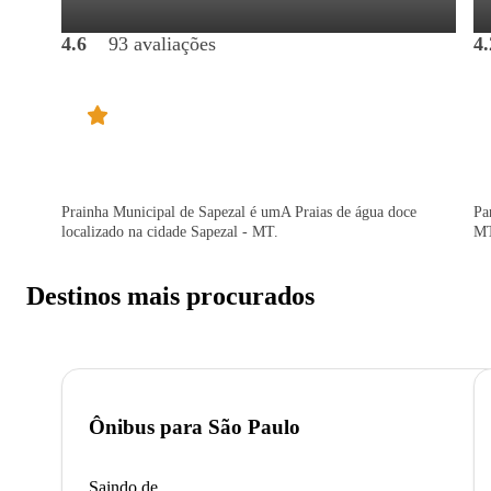
4.6
93 avaliações
4.
Prainha Municipal de Sapezal é umA Praias de água doce
Pa
localizado na cidade Sapezal - MT.
MT
Destinos mais procurados
Ônibus para
São Paulo
Saindo de