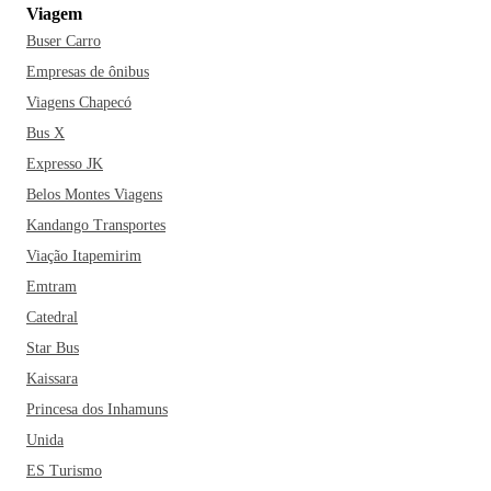
Viagem
Buser Carro
Empresas de ônibus
Viagens Chapecó
Bus X
Expresso JK
Belos Montes Viagens
Kandango Transportes
Viação Itapemirim
Emtram
Catedral
Star Bus
Kaissara
Princesa dos Inhamuns
Unida
ES Turismo