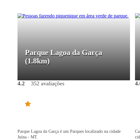
Parque Lagoa da Garça
(1.8km)
4.2
352 avaliações
4.
Parque Lagoa da Garça é um Parques localizado na cidade
Ca
Juína - MT.
ci