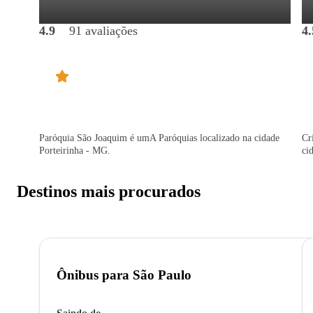
4.9
91 avaliações
4.
Paróquia São Joaquim é umA Paróquias localizado na cidade
Cr
Porteirinha - MG.
ci
Destinos mais procurados
Ônibus para
São Paulo