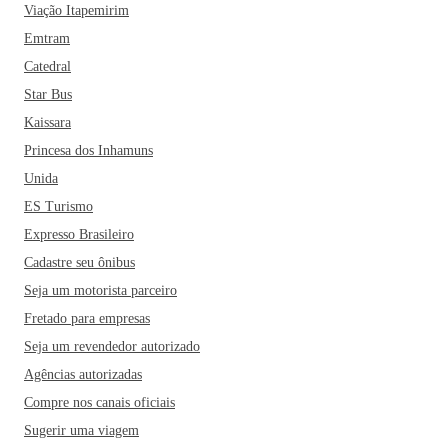
Viação Itapemirim
Emtram
Catedral
Star Bus
Kaissara
Princesa dos Inhamuns
Unida
ES Turismo
Expresso Brasileiro
Cadastre seu ônibus
Seja um motorista parceiro
Fretado para empresas
Seja um revendedor autorizado
Agências autorizadas
Compre nos canais oficiais
Sugerir uma viagem