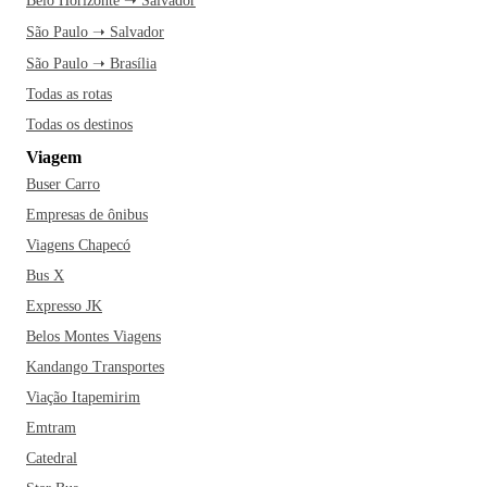
Belo Horizonte ➝ Salvador
São Paulo ➝ Salvador
São Paulo ➝ Brasília
Todas as rotas
Todas os destinos
Viagem
Buser Carro
Empresas de ônibus
Viagens Chapecó
Bus X
Expresso JK
Belos Montes Viagens
Kandango Transportes
Viação Itapemirim
Emtram
Catedral