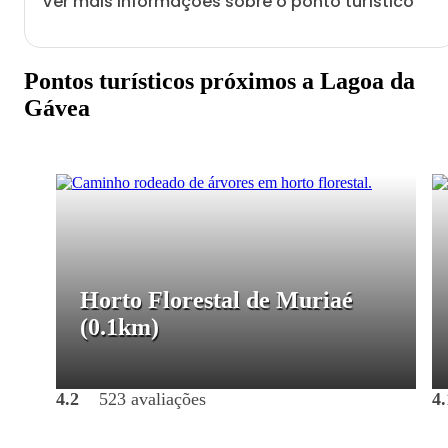
Ver mais informações sobre o ponto turístico
Pontos turísticos próximos a Lagoa da
Gávea
Horto Florestal de Muriaé
(0.1km)
4.2
523 avaliações
4.