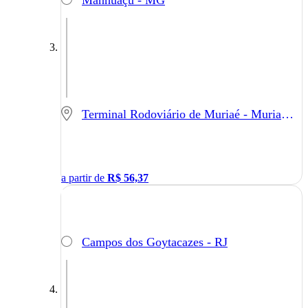
Manhuaçu - MG
Terminal Rodoviário de Muriaé - Muriaé - MG
a partir de
R$
56,37
Campos dos Goytacazes - RJ