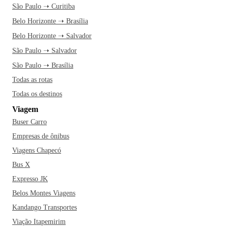
São Paulo ➝ Curitiba
Belo Horizonte ➝ Brasília
Belo Horizonte ➝ Salvador
São Paulo ➝ Salvador
São Paulo ➝ Brasília
Todas as rotas
Todas os destinos
Viagem
Buser Carro
Empresas de ônibus
Viagens Chapecó
Bus X
Expresso JK
Belos Montes Viagens
Kandango Transportes
Viação Itapemirim