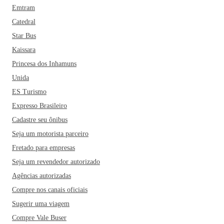
Emtram
Catedral
Star Bus
Kaissara
Princesa dos Inhamuns
Unida
ES Turismo
Expresso Brasileiro
Cadastre seu ônibus
Seja um motorista parceiro
Fretado para empresas
Seja um revendedor autorizado
Agências autorizadas
Compre nos canais oficiais
Sugerir uma viagem
Compre Vale Buser