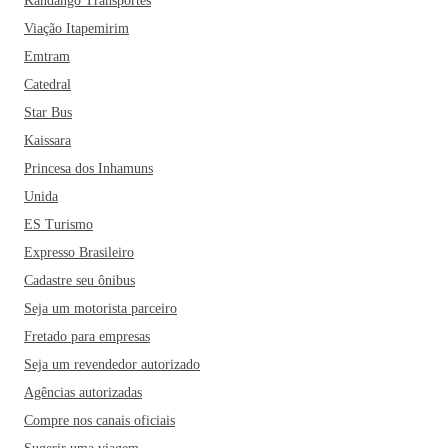
Kandango Transportes
Viação Itapemirim
Emtram
Catedral
Star Bus
Kaissara
Princesa dos Inhamuns
Unida
ES Turismo
Expresso Brasileiro
Cadastre seu ônibus
Seja um motorista parceiro
Fretado para empresas
Seja um revendedor autorizado
Agências autorizadas
Compre nos canais oficiais