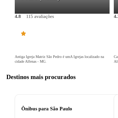
4.8
115 avaliações
4.
Antiga Igreja Matriz São Pedro é umA Igrejas localizado na
Ca
cidade Alfenas - MG.
Al
Destinos mais procurados
Ônibus para
São Paulo