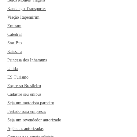
Belos Montes Viagens
Kandango Transportes
Viação Itapemirim
Emtram
Catedral
Star Bus
Kaissara
Princesa dos Inhamuns
Unida
ES Turismo
Expresso Brasileiro
Cadastre seu ônibus
Seja um motorista parceiro
Fretado para empresas
Seja um revendedor autorizado
Agências autorizadas