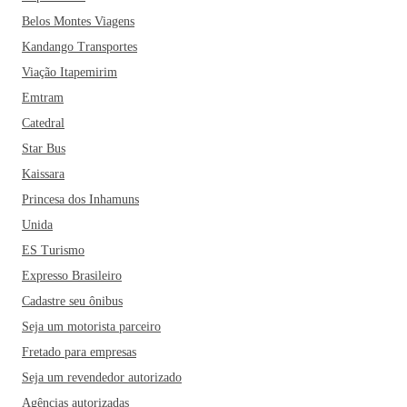
Belos Montes Viagens
Kandango Transportes
Viação Itapemirim
Emtram
Catedral
Star Bus
Kaissara
Princesa dos Inhamuns
Unida
ES Turismo
Expresso Brasileiro
Cadastre seu ônibus
Seja um motorista parceiro
Fretado para empresas
Seja um revendedor autorizado
Agências autorizadas