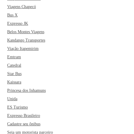
Viagens Chapecó
Bus X
Expresso JK
Belos Montes Viagens
Kandango Transportes
Viação Itapemirim
Emtram
Catedral
Star Bus
Kaissara
Princesa dos Inhamuns
Unida
ES Turismo
Expresso Brasileiro
Cadastre seu ônibus
Seja um motorista parceiro