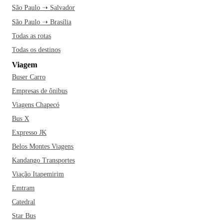
São Paulo ➝ Salvador
São Paulo ➝ Brasília
Todas as rotas
Todas os destinos
Viagem
Buser Carro
Empresas de ônibus
Viagens Chapecó
Bus X
Expresso JK
Belos Montes Viagens
Kandango Transportes
Viação Itapemirim
Emtram
Catedral
Star Bus