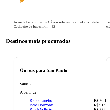
Avenida Beira Rio é umA Áreas urbanas localizado na cidade
Te
Cachoeiro de Itapemirim - ES.
ci
Destinos mais procurados
Ônibus para
São Paulo
Saindo de
A partir de
Rio de Janeiro
R$ 76,10
Belo Horizonte
R$ 91,90
Ribeirão Preto
R$ 77,90