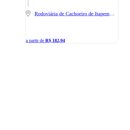
Rodoviária de Cachoeiro de Itapemirim - Cachoeiro de Itapemirim - ES
a partir de
R$
182,94