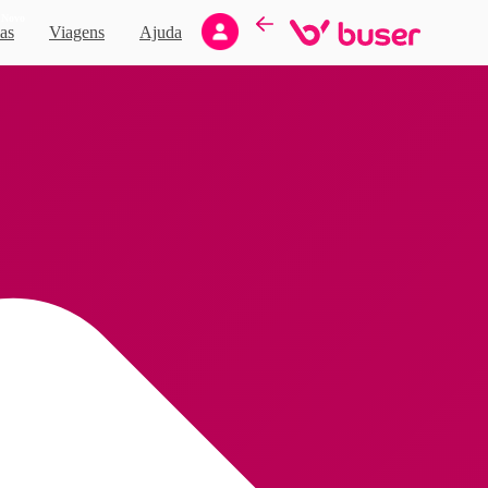
Novo
as
Viagens
Ajuda