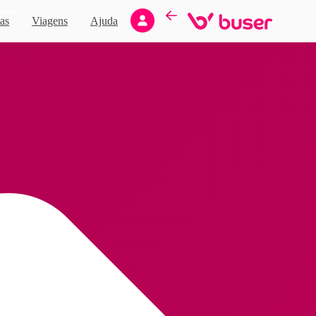
Novo
as
Viagens
Ajuda