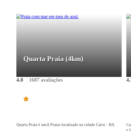
Quarta Praia
(4km)
4.8
1687 avaliações
4.
Quarta Praia é umA Praias localizado na cidade Cairu - BA.
Ca
e 