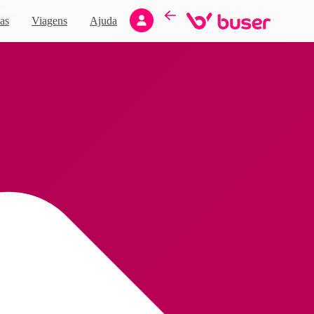
Novo
as
Viagens
Ajuda