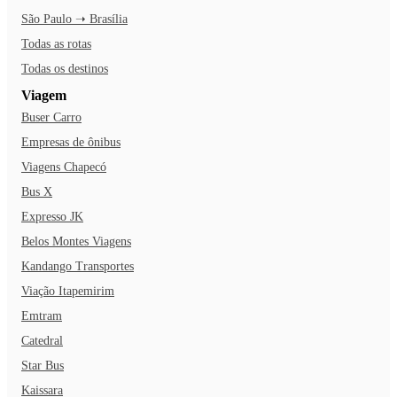
São Paulo ➝ Brasília
Todas as rotas
Todas os destinos
Viagem
Buser Carro
Empresas de ônibus
Viagens Chapecó
Bus X
Expresso JK
Belos Montes Viagens
Kandango Transportes
Viação Itapemirim
Emtram
Catedral
Star Bus
Kaissara