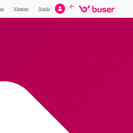
Novo
as
Viagens
Ajuda