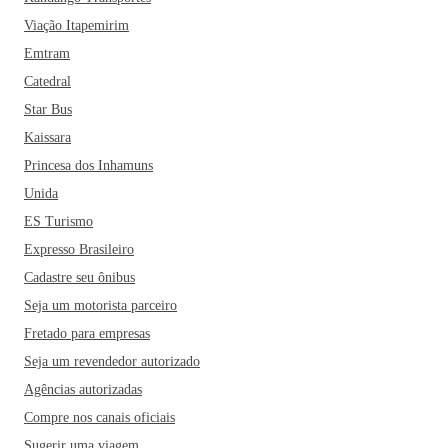
Viação Itapemirim
Emtram
Catedral
Star Bus
Kaissara
Princesa dos Inhamuns
Unida
ES Turismo
Expresso Brasileiro
Cadastre seu ônibus
Seja um motorista parceiro
Fretado para empresas
Seja um revendedor autorizado
Agências autorizadas
Compre nos canais oficiais
Sugerir uma viagem