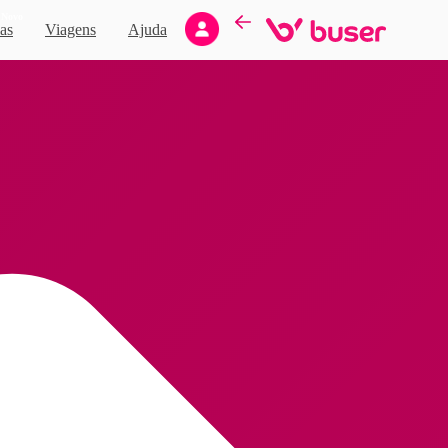
Novo
as
Viagens
Ajuda