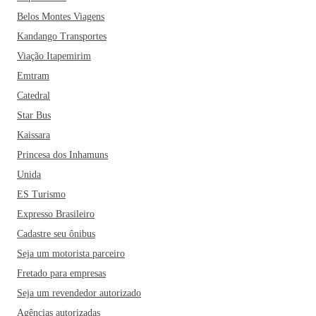
Belos Montes Viagens
Kandango Transportes
Viação Itapemirim
Emtram
Catedral
Star Bus
Kaissara
Princesa dos Inhamuns
Unida
ES Turismo
Expresso Brasileiro
Cadastre seu ônibus
Seja um motorista parceiro
Fretado para empresas
Seja um revendedor autorizado
Agências autorizadas