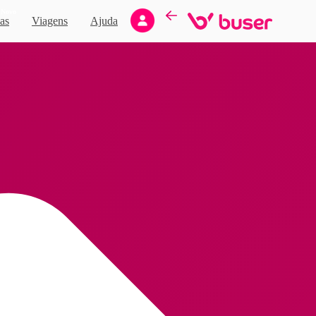
Novo
as
Viagens
Ajuda