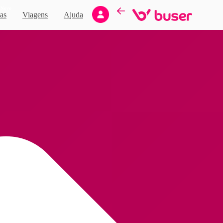
Novo
as
Viagens
Ajuda