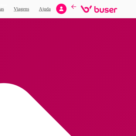
Novo
as
Viagens
Ajuda