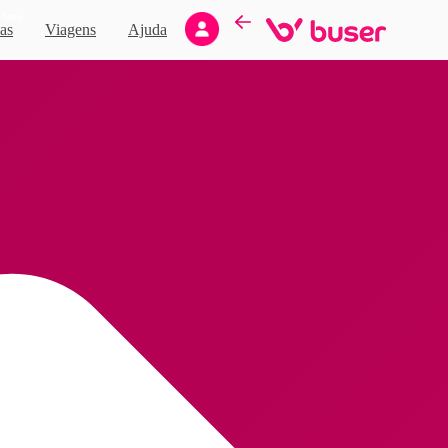
Novo
as
Viagens
Ajuda