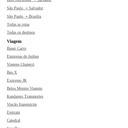
São Paulo ➝ Salvador
São Paulo ➝ Brasília
Todas as rotas
Todas os destinos
Viagem
Buser Carro
Empresas de ônibus
Viagens Chapecó
Bus X
Expresso JK
Belos Montes Viagens
Kandango Transportes
Viação Itapemirim
Emtram
Catedral