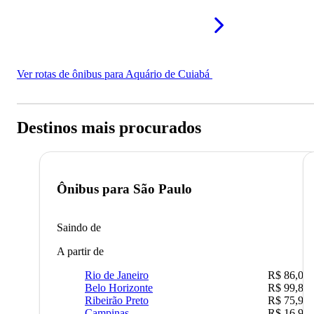
Ver rotas de ônibus para Aquário de Cuiabá
Destinos mais procurados
Ônibus para
São Paulo
Saindo de
A partir de
Rio de Janeiro
R$ 86,00
Belo Horizonte
R$ 99,89
Ribeirão Preto
R$ 75,90
Campinas
R$ 16,90