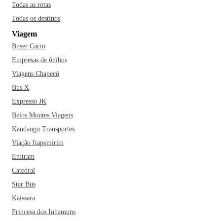
Todas as rotas
Todas os destinos
Viagem
Buser Carro
Empresas de ônibus
Viagens Chapecó
Bus X
Expresso JK
Belos Montes Viagens
Kandango Transportes
Viação Itapemirim
Emtram
Catedral
Star Bus
Kaissara
Princesa dos Inhamuns