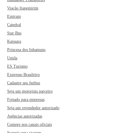
Viação Itapemirim
Emtram
Catedral
Star Bus
Kaissara
Princesa dos Inhamuns
Unida
ES Turismo
Expresso Brasileiro
Cadastre seu ônibus
Seja um motorista parceiro
Fretado para empresas
Seja um revendedor autorizado
Agências autorizadas
Compre nos canais oficiais
Sugerir uma viagem