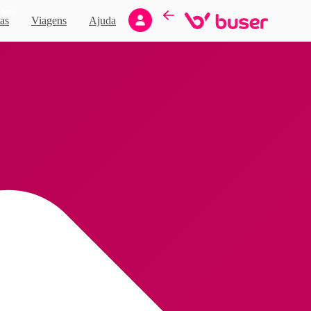
Novo
as
Viagens
Ajuda