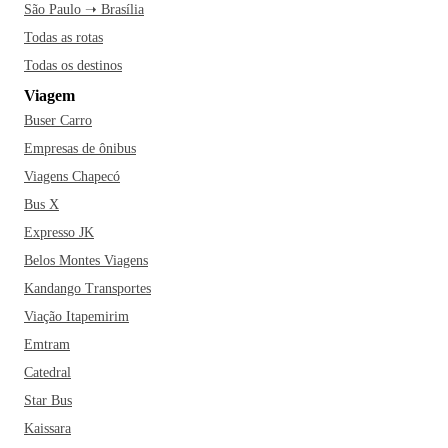
São Paulo ➝ Brasília
Todas as rotas
Todas os destinos
Viagem
Buser Carro
Empresas de ônibus
Viagens Chapecó
Bus X
Expresso JK
Belos Montes Viagens
Kandango Transportes
Viação Itapemirim
Emtram
Catedral
Star Bus
Kaissara