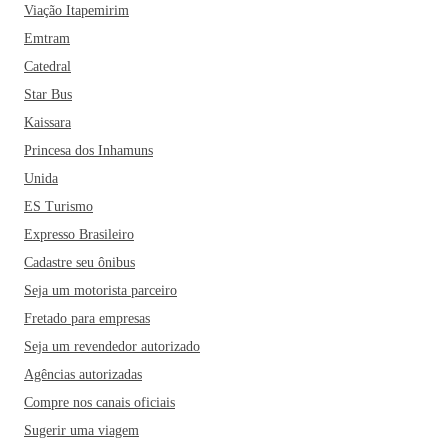
Viação Itapemirim
Emtram
Catedral
Star Bus
Kaissara
Princesa dos Inhamuns
Unida
ES Turismo
Expresso Brasileiro
Cadastre seu ônibus
Seja um motorista parceiro
Fretado para empresas
Seja um revendedor autorizado
Agências autorizadas
Compre nos canais oficiais
Sugerir uma viagem