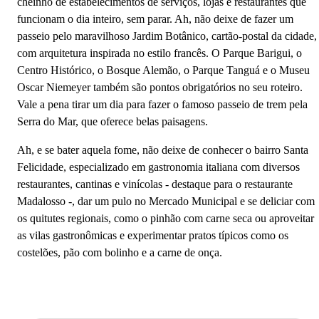
‌cheinho‌ ‌de‌ ‌estabelecimentos‌ ‌de‌ ‌serviços,‌ ‌lojas‌ ‌e‌ ‌restaurantes‌ ‌que‌
‌funciona‌m ‌o‌ ‌dia‌ ‌inteiro,‌ ‌sem‌ ‌parar.‌ ‌Ah,‌ ‌não‌ ‌deixe‌ de‌ ‌fazer‌ ‌um‌
‌passeio‌ ‌pelo‌ ‌maravilhoso‌ ‌Jardim‌ ‌Botânico,‌ cartão-postal da cidade,
com arquitetura ‌inspirada no estilo ‌francês.‌ ‌O‌ ‌Parque‌ ‌Barigui,‌ o
Centro Histórico, o Bosque Alemão, ‌o‌ ‌Parque‌ ‌Tanguá‌ ‌e‌ ‌o‌ ‌Museu‌
‌Oscar‌ ‌Niemeyer também‌ ‌são pontos obrigatórios ‌no‌ ‌seu‌ ‌roteiro.
Vale a pena tirar um dia para fazer o famoso passeio de trem pela
Serra do Mar, que oferece belas paisagens.
Ah, e se bater aquela fome, não deixe de conhecer o bairro Santa
Felicidade, especializado em gastronomia italiana com diversos
restaurantes, cantinas e vinícolas - destaque para o restaurante
Madalosso -, dar um pulo no Mercado Municipal e se deliciar com
os quitutes regionais, como o pinhão com carne seca ou aproveitar
as vilas gastronômicas e experimentar pratos típicos como os
costelões, pão com bolinho e a carne de onça.