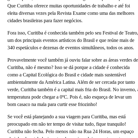
‌Que‌ ‌Curitiba‌ ‌oferece‌ ‌muitas‌ ‌oportunidades‌ ‌de‌ ‌trabalho‌ ‌e‌ ‌até‌ ‌foi‌
‌eleita‌ diversas vezes ‌pela‌ Revista ‌Exame‌ ‌como‌ ‌uma‌ ‌das‌ ‌melhores‌
‌cidades‌ ‌brasileiras‌ ‌para‌ ‌fazer‌ ‌negócios.‌ ‌
‌Fora‌ ‌isso,‌ ‌Curitiba‌ ‌é‌ ‌conhecida‌ ‌também‌ ‌pelo‌ ‌seu‌ ‌Festival‌ ‌de‌ ‌Teatro,
‌um‌ ‌dos‌ ‌principais‌ ‌eventos‌ ‌artísticos‌ ‌do‌ ‌Brasil‌ ‌e‌ ‌que‌ ‌reúne mais‌ ‌de‌
‌340‌ ‌espetáculos‌ ‌e‌ ‌dezenas‌ ‌de‌ ‌eventos‌ ‌simultâneos, todos os anos.
‌Provavelmente‌ ‌você‌ também ‌já‌ ‌ouviu‌ falar ‌sobre‌ ‌as‌ ‌áreas‌ ‌verdes‌ ‌de‌
‌Curitiba,‌ ‌não‌ ‌é‌ ‌mesmo?‌ ‌Isso‌ ‌se‌ ‌dá‌ ‌porque‌ ‌a‌ ‌cidade‌ ‌é‌ ‌conhecida‌
‌como‌ ‌a‌ ‌Capital‌ ‌Ecológica‌ ‌do‌ ‌Brasil‌ ‌e‌ ‌cidade‌ ‌mais‌ ‌sustentável
ambientalmente‌ ‌da‌ ‌América‌ ‌Latina‌. Além de ser ‌cercada‌ ‌por‌ ‌tanto‌
‌verde,‌ ‌Curitiba‌ também‌ é ‌a‌ ‌capital‌ ‌mais‌ ‌fria‌ ‌do‌ ‌Brasil.‌ ‌No‌ ‌inverno,‌ ‌
‌temperatura‌ ‌pode‌ ‌chegar‌ ‌a‌ ‌0ºC.‌ ‌Pois‌ ‌é,‌ ‌não esqueça de levar um
bom casaco na mala para curtir esse friozinho!
‌Se ‌você‌ ‌está‌ ‌planejando‌ ‌a‌ ‌sua‌ ‌viagem‌ ‌para‌ ‌Curitiba,‌ ‌mas‌ ‌está‌
‌preocupado‌ ‌em‌ ‌não‌ ‌ter‌ ‌tempo‌ ‌de‌ ‌visitar‌ ‌tudo,‌ ‌fique‌ ‌tranquilo!‌
‌Curitiba‌ ‌não‌ ‌fecha.‌ ‌Pelo menos não na‌ ‌Rua‌ ‌24‌ ‌Horas,‌ ‌um‌ ‌espaço‌