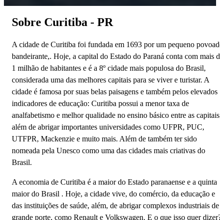
Sobre Curitiba - PR
A‌ ‌cidade‌ ‌de‌ ‌Curitiba‌ ‌foi‌ ‌fundada‌ ‌em‌ ‌1693‌ ‌por‌ ‌um‌ ‌pequeno‌ ‌povoad
‌bandeirante,. Hoje, a capital do Estado do Paraná ‌conta‌ ‌com‌ mais‌ ‌d
‌1‌ ‌milhão‌ ‌de‌ ‌habitantes‌ ‌e‌ ‌é‌ ‌a‌ ‌8º‌ ‌cidade‌ ‌mais‌ ‌populosa‌ ‌do‌ ‌Brasil,‌
‌considerada ‌uma‌ ‌das‌ ‌melhores‌ ‌capitais‌ ‌para‌ ‌se‌ ‌viver‌ ‌e turistar.‌ ‌A‌
cidade‌ ‌é‌ ‌famosa‌ ‌por‌ ‌suas‌ ‌belas‌ ‌paisagens‌ ‌e‌ ‌também‌ ‌pelos‌ ‌elevados‌
‌indicadores‌ ‌de‌ ‌educação:‌ ‌Curitiba‌ ‌possui‌ ‌a‌ ‌menor‌ ‌taxa‌ ‌de‌
‌analfabetismo‌ ‌e‌ ‌melhor‌ ‌qualidade‌ ‌no‌ ‌ensino básico‌ ‌entre‌ ‌as‌ ‌capitais
além de abrigar importantes universidades como UFPR, PUC,
UTFPR, Mackenzie e muito mais. Além‌ ‌de‌ ‌também‌ ‌ter‌ ‌sido‌
‌nomeada‌ ‌pela‌ ‌Unesco ‌como‌ ‌uma‌ ‌das‌ ‌cidades‌ ‌mais‌ ‌criativas do
Brasil.
‌A‌ ‌economia‌ ‌de‌ ‌Curitiba‌ ‌é‌ ‌a‌ ‌maior‌ ‌do‌ ‌Estado‌ ‌paranaense ‌e‌ ‌a‌ ‌quinta‌
‌maior‌ ‌do‌ ‌Brasil‌ . Hoje, a ‌cidade vive, do‌ ‌comércio,‌ ‌da‌ ‌educação‌ ‌e‌
‌das‌ ‌instituições‌ ‌de‌ ‌saúde,‌ ‌além,‌ de abrigar complexos‌ ‌industriais‌ ‌de‌
‌grande‌ ‌porte‌, ‌como‌ ‌Renault‌ ‌e‌ ‌Volkswagen.‌ ‌E‌ ‌o‌ ‌que‌ ‌isso‌ ‌quer‌ ‌dizer?