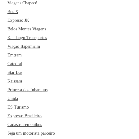
Viagens Chapecó
Bus X
Expresso JK
Belos Montes Viagens
Kandango Transportes
Viação Itapemirim
Emtram
Catedral
Star Bus
Kaissara
Princesa dos Inhamuns
Unida
ES Turismo
Expresso Brasileiro
Cadastre seu ônibus
Seja um motorista parceiro