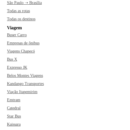
São Paulo ➝ Brasília
Todas as rotas
Todas os destinos
Viagem
Buser Carro
Empresas de ônibus
Viagens Chapecó
Bus X
Expresso JK
Belos Montes Viagens
Kandango Transportes
Viação Itapemirim
Emtram
Catedral
Star Bus
Kaissara