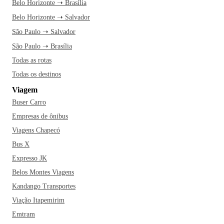
Belo Horizonte ➝ Brasília
Belo Horizonte ➝ Salvador
São Paulo ➝ Salvador
São Paulo ➝ Brasília
Todas as rotas
Todas os destinos
Viagem
Buser Carro
Empresas de ônibus
Viagens Chapecó
Bus X
Expresso JK
Belos Montes Viagens
Kandango Transportes
Viação Itapemirim
Emtram