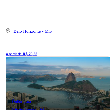
Belo Horizonte - MG
a partir de
R$
70,25
Ônibus para
Rio de Janeiro - RJ