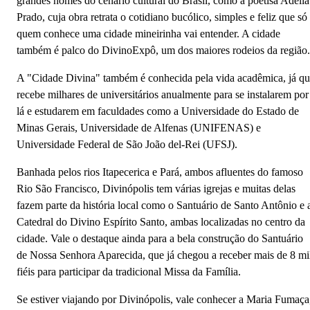
grandes nomes do cenário cultural do Brasil, como a poetisa Adélia
Prado, cuja obra retrata o cotidiano bucólico, simples e feliz que só
quem conhece uma cidade mineirinha vai entender. A cidade
também é palco do DivinoExpô, um dos maiores rodeios da região.
A "Cidade Divina" também é conhecida pela vida acadêmica, já q
recebe milhares de universitários anualmente para se instalarem por
lá e estudarem em faculdades como a Universidade do Estado de
Minas Gerais, Universidade de Alfenas (UNIFENAS) e
Universidade Federal de São João del-Rei (UFSJ).
Banhada pelos rios Itapecerica e Pará, ambos afluentes do famoso
Rio São Francisco, Divinópolis tem várias igrejas e muitas delas
fazem parte da história local como o Santuário de Santo Antônio e 
Catedral do Divino Espírito Santo, ambas localizadas no centro da
cidade. Vale o destaque ainda para a bela construção do Santuário
de Nossa Senhora Aparecida, que já chegou a receber mais de 8 mi
fiéis para participar da tradicional Missa da Família.
Se estiver viajando por Divinópolis, vale conhecer a Maria Fumaça