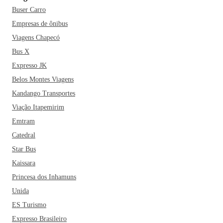
Buser Carro
Empresas de ônibus
Viagens Chapecó
Bus X
Expresso JK
Belos Montes Viagens
Kandango Transportes
Viação Itapemirim
Emtram
Catedral
Star Bus
Kaissara
Princesa dos Inhamuns
Unida
ES Turismo
Expresso Brasileiro