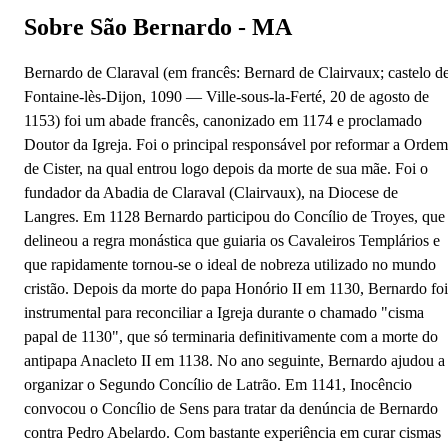
Sobre São Bernardo - MA
Bernardo de Claraval (em francês: Bernard de Clairvaux; castelo d
Fontaine-lès-Dijon, 1090 — Ville-sous-la-Ferté, 20 de agosto de
1153) foi um abade francês, canonizado em 1174 e proclamado
Doutor da Igreja. Foi o principal responsável por reformar a Ordem
de Cister, na qual entrou logo depois da morte de sua mãe. Foi o
fundador da Abadia de Claraval (Clairvaux), na Diocese de
Langres. Em 1128 Bernardo participou do Concílio de Troyes, que
delineou a regra monástica que guiaria os Cavaleiros Templários e
que rapidamente tornou-se o ideal de nobreza utilizado no mundo
cristão. Depois da morte do papa Honório II em 1130, Bernardo foi
instrumental para reconciliar a Igreja durante o chamado "cisma
papal de 1130", que só terminaria definitivamente com a morte do
antipapa Anacleto II em 1138. No ano seguinte, Bernardo ajudou a
organizar o Segundo Concílio de Latrão. Em 1141, Inocêncio
convocou o Concílio de Sens para tratar da denúncia de Bernardo
contra Pedro Abelardo. Com bastante experiência em curar cismas