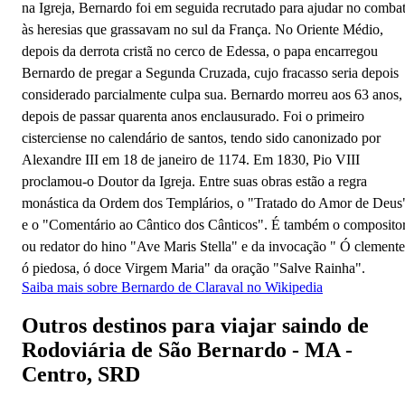
na Igreja, Bernardo foi em seguida recrutado para ajudar no comba
às heresias que grassavam no sul da França. No Oriente Médio,
depois da derrota cristã no cerco de Edessa, o papa encarregou
Bernardo de pregar a Segunda Cruzada, cujo fracasso seria depois
considerado parcialmente culpa sua. Bernardo morreu aos 63 anos,
depois de passar quarenta anos enclausurado. Foi o primeiro
cisterciense no calendário de santos, tendo sido canonizado por
Alexandre III em 18 de janeiro de 1174. Em 1830, Pio VIII
proclamou-o Doutor da Igreja. Entre suas obras estão a regra
monástica da Ordem dos Templários, o "Tratado do Amor de Deus
e o "Comentário ao Cântico dos Cânticos". É também o composito
ou redator do hino "Ave Maris Stella" e da invocação " Ó clemente
ó piedosa, ó doce Virgem Maria" da oração "Salve Rainha".
Saiba mais sobre Bernardo de Claraval no Wikipedia
Outros destinos para viajar saindo de
Rodoviária de São Bernardo - MA -
Centro, SRD