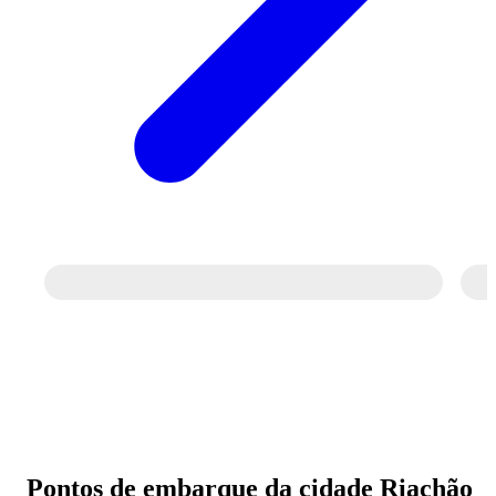
Passagem de ônibus para Riachão das
Neves - BA
Economize na viagem de ônibus para
Riachão das Neves - BA. Reserve agora,
online e sem filas. Mais barato que a
passagem na rodoviária.
Pontos de embarque da cidade Riachão