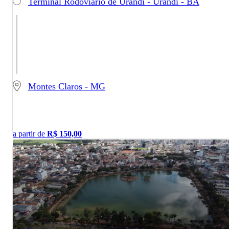
Terminal Rodoviário de Urandi - Urandi - BA
Montes Claros - MG
a partir de
R$
150,00