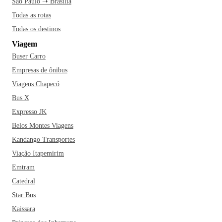
São Paulo ➝ Brasília
Todas as rotas
Todas os destinos
Viagem
Buser Carro
Empresas de ônibus
Viagens Chapecó
Bus X
Expresso JK
Belos Montes Viagens
Kandango Transportes
Viação Itapemirim
Emtram
Catedral
Star Bus
Kaissara