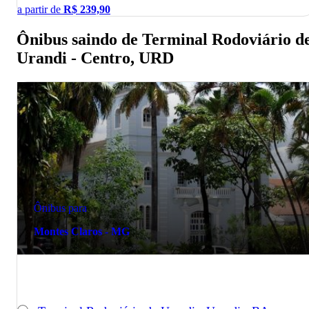
a partir de
R$
239,90
Ônibus saindo de Terminal Rodoviário d
Urandi - Centro, URD
Ônibus para
Montes Claros - MG