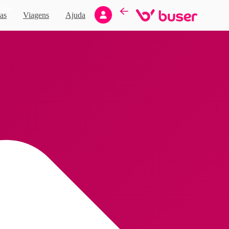
Novo
as
Viagens
Ajuda