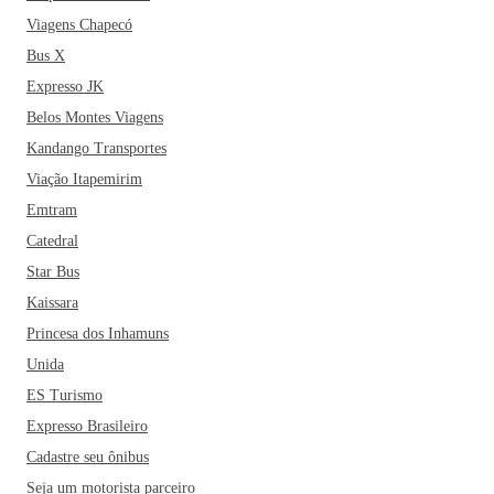
Viagens Chapecó
Bus X
Expresso JK
Belos Montes Viagens
Kandango Transportes
Viação Itapemirim
Emtram
Catedral
Star Bus
Kaissara
Princesa dos Inhamuns
Unida
ES Turismo
Expresso Brasileiro
Cadastre seu ônibus
Seja um motorista parceiro