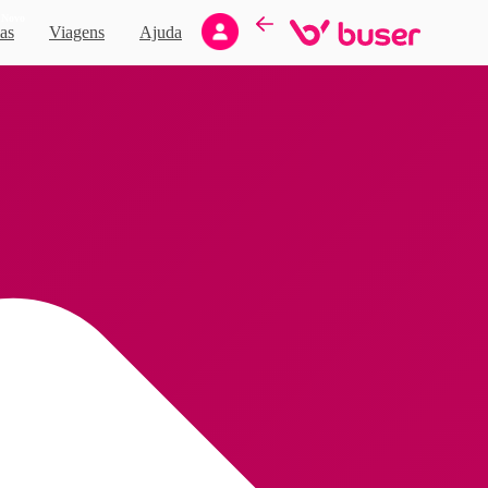
Novo
as
Viagens
Ajuda