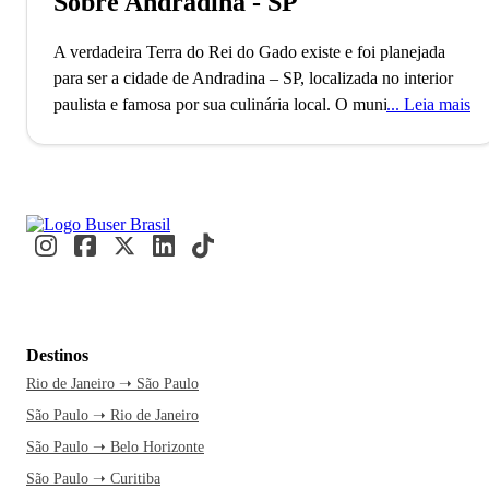
Sobre Andradina - SP
A verdadeira Terra do Rei do Gado existe e foi planejada
para ser a cidade de Andradina – SP, localizada no interior
paulista e famosa por sua culinária local.
O município de
Leia mais
Andradina está localizado no Estado de São Paulo, fundado
em 1932 pelo Rei do Gado - apelido do famoso fazendeiro
Antônio Joaquim de Moura Andrade. A cidade nasceu do
desejo de urbanizar a região, onde foram trazidas 6.000
famílias em seu início. Hoje, Andradina possui
aproximadamente 57 mil habitantes. Andradina é conhecida
carinhosamente como “A Terra do Rei do Gado”, em
homenagem ao querido fundador.
Um ponto muito
importante sobre Andradina é a sua cultura local, que tem
Destinos
como traço principal a culinária. E se eu te falar que eles têm
Rio de Janeiro ➝ São Paulo
uma Festa da Mandioca? Isso mesmo, o município prepara
São Paulo ➝ Rio de Janeiro
uma festividade dedicada à mandioca, alimento adorado
pelos andradinenses. Pode chamar de aipim, macaxeira, seja
São Paulo ➝ Belo Horizonte
lá o nome que preferir, essa tradição andradinense é feita
São Paulo ➝ Curitiba