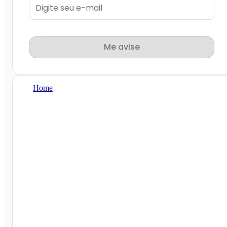
Me avise
Home