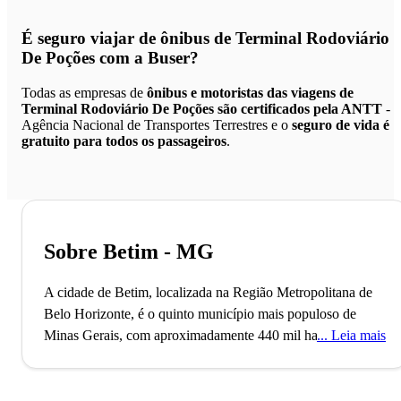
É seguro viajar de ônibus de Terminal Rodoviário
De Poções
com a Buser?
Todas as empresas de
ônibus e motoristas das viagens de
Terminal Rodoviário De Poções são certificados pela ANTT
-
Agência Nacional de Transportes Terrestres e o
seguro de vida é
gratuito para todos os passageiros
.
Sobre Betim - MG
A cidade de Betim, localizada na Região Metropolitana de
Belo Horizonte, é o quinto município mais populoso de
Minas Gerais, com aproximadamente 440 mil habitantes. A
Leia mais
região onde hoje fica Betim tem sua história marcada pela
ocupação de luso-brasileiros no século XVII e por ser rota
dos bandeirantes, que viajavam de São Paulo a Pitangui por