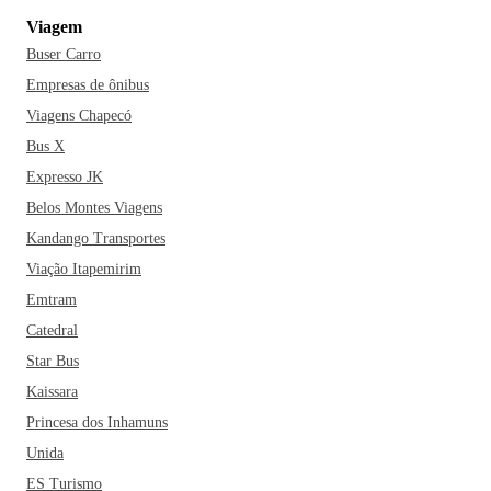
Viagem
O local tem ainda um Museu da Cachaça, com
Buser Carro
aproximadamente 1.700 rótulos da bebida tradicional
brasileira. Tem cachaça pra todos os gostos! É o destino
Empresas de ônibus
ideal para quem deseja conhecer e experimentar um pouco
Viagens Chapecó
mais da bebida que o mineiro entende e produz com
Bus X
excelência, tendo rótulos premiados mundialmente. Além de
Expresso JK
poder degustar e comprar uma "branquinha", há produtos
Belos Montes Viagens
produzidos na área rural da região, como doces e queijos.
Kandango Transportes
Tudo caseiro e bem fresquinho. Huuum!
Viação Itapemirim
Se você está planejando uma viagem para Betim, se
Emtram
programe também para conhecer o Conjunto Arquitetônico
Catedral
da Colônia Santa Izabel. O local foi tombado como
Star Bus
Patrimônio Histórico e Cultural de Betim e proporciona aos
Kaissara
visitantes arte, cultural, religiosidade e lazer para quem o
Princesa dos Inhamuns
visita. Ah, e como uma boa cidade mineira, o município
também é famoso pelo artesanato local, que pode ser
Unida
apreciado e adquirido no Salão do Encontro. Você deve
ES Turismo