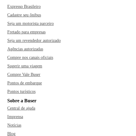
encontrar vasos de cerâmica, tapetes, móveis de madeira e
Expresso Brasileiro
mantas de tricô de mais de 300 artistas da cidade.
Cadastre seu ônibus
Imperdível!
Seja um motorista parceiro
Fretado para empresas
Seja um revendedor autorizado
Agências autorizadas
Compre nos canais oficiais
Sugerir uma viagem
Compre Vale Buser
Pontos de embarque
Pontos turísticos
Sobre a Buser
Central de ajuda
Imprensa
Notícias
Blog