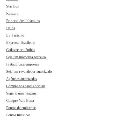
Garças, também é lembrada como um dos prováveis pontos
Star Bus
por onde a expedição do britânico Percy Fawcett teria
Kaissara
desaparecido no início de 1920. Este explorador foi quem
Princesa dos Inhamuns
inspirou o filme do Indiana Jones. Legal, né? Muitas
histórias curiosas para uma cidade só.
Unida
ES Turismo
A visita ao Parque Estadual Serra Azul também é uma boa
Expresso Brasileiro
pedida. O local tem um circuito incrível com cerca de 14
Cadastre seu ônibus
cachoeiras, que podem ser visitadas por trilhas de nível
Seja um motorista parceiro
moderado. Entre as cachoeiras, a que destacamos é a
Fretado para empresas
Cachoeira das Andorinhas, com 28 metros de queda d'água.
Imperdível! No passeio, também aproveite para conhecer o
Seja um revendedor autorizado
Mirante do Cristo, de onde é possível ter uma vista
Agências autorizadas
panorâmica da cidade e do encontro entre os rios Araguaia e
Compre nos canais oficiais
Garças.
Sugerir uma viagem
Compre Vale Buser
Pontos de embarque
Pontos turísticos