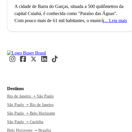
A cidade de Barra do Garças, situada a 500 quilômetros da
capital Cuiabá, é conhecida como "Paraíso das Águas''.
Com pouco mais de 61 mil habitantes, o município fica aos
Leia mais
pés da Serra Azul, à margem do Rio Araguaia, bem na
fronteira com Goiás. Barra do Garças é fascinante: tem em
seu domínio cachoeiras, grutas, montanhas, águas termais e
mistérios em torno de alienígenas, tendo inclusive um
discoporto. Sim, um aeroporto construído para disco
voadores. Uma brincadeira incentivada por um vereador,
mas que atualmente é um dos atrativos turísticos de Barra do
Garças.
Destinos
Sua população foi constituída por pessoas vindas de
Rio de Janeiro ➝ São Paulo
diversos estados brasileiros, incentivados pela descoberta do
São Paulo ➝ Rio de Janeiro
Oeste, em busca de ouro e diamante. A região onde está
Barra do Garças foi desbravado por Marechal Rondon, na
São Paulo ➝ Belo Horizonte
metade do século passado, assim como pelos irmãos Villas
São Paulo ➝ Curitiba
Boas, que ajudaram no plano do governo em abrir caminhos
Belo Horizonte ➝ Brasília